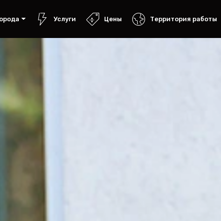
орода
Услуги
Цены
Территория работы