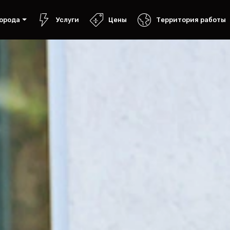
орода
Услуги
Цены
Территория работы